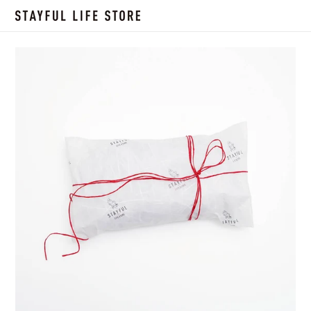
コ
ン
テ
ン
ツ
に
ス
キ
ッ
プ
す
る