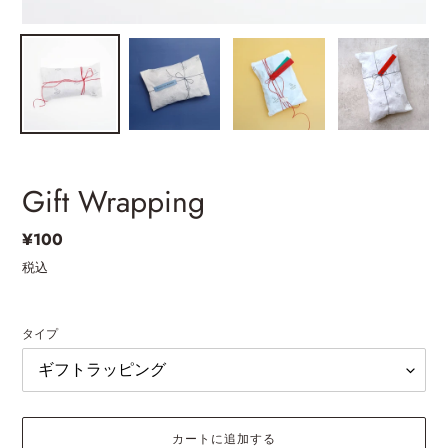
Gift Wrapping
通
¥100
常
税込
価
格
タイプ
カートに追加する